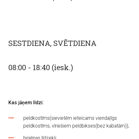
SESTDIENA, SVĒTDIENA
08:00 - 18:40 (iesk.)
Kas jāņem līdzi:
peldkostīms(sievietēm ieteicams viendaļīgs
peldkostīms, vīriešiem peldbikses(bez kabatām));
higiēnas līdzekļi;