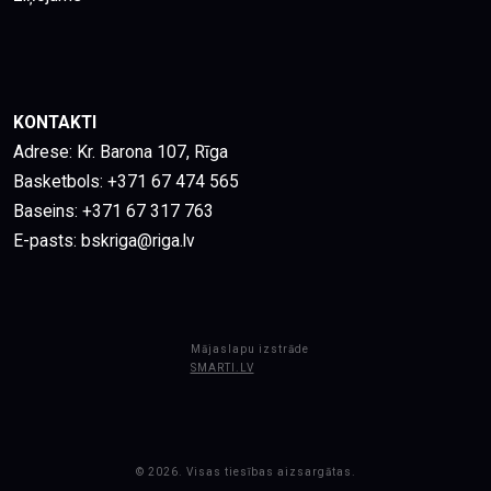
KONTAKTI
Adrese: Kr. Barona 107, Rīga
Basketbols:
+371 67 474 565
Baseins:
+371 67 317 763
E-pasts:
bskriga@riga.lv
Mājaslapu izstrāde
SMARTI.LV
© 2026. Visas tiesības aizsargātas.